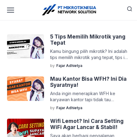
5 Tips Memilih Mikrotik yang
Tepat
Kamu bingung pilih mikrotik? Ini adalah
tips memilih mikrotik yang tepat, tips ini
bisa kamu gunakan saat membangun
by
Fajar Adhietya
jaringan rumah, kantor, sekolah,
kampus, hotel, toko, cafe, dan rt rw
Mau Kantor Bisa WFH? Ini Dia
net. Tidak usah mikrotik yang mahal,
Syaratnya!
kita cuma perlu mikrotik dengan
Anda ingin menerapkan WFH ke
spesifikasi hardwarenya cukup agar
karyawan kantor tapi tidak tau
hasilnya efektif dan efisien. 5 Tips
caranya? Ini lah cara mempersiapkan
Memilih Mikrotik yang Tepat! Jika […]
by
Fajar Adhietya
agar karyawan kantor bisa WFH. Kalian
akan membuat sistem dimana karyawan
Wifi Lemot? Ini Cara Setting
bisa konek ke jaringan lokal kantor via
WiFi Agar Lancar & Stabil!
internet agar aman supaya bisa
Saya akan berbagi pengalaman
mengakses aplikasi dan data yang ada