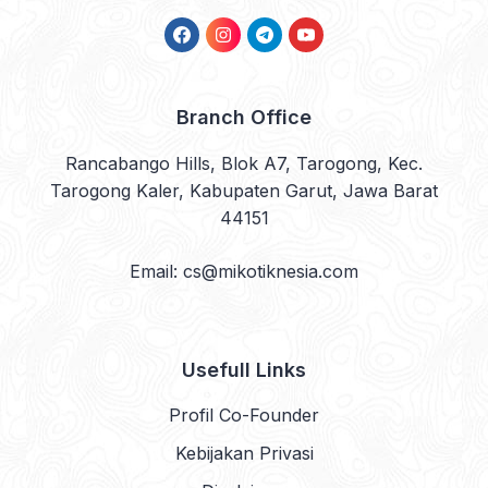
Facebook
Instagram
Telegram
YouTube
Branch Office
Rancabango Hills, Blok A7, Tarogong, Kec.
Tarogong Kaler, Kabupaten Garut, Jawa Barat
44151
Email: cs@mikotiknesia.com
Usefull Links
Profil Co-Founder
Kebijakan Privasi