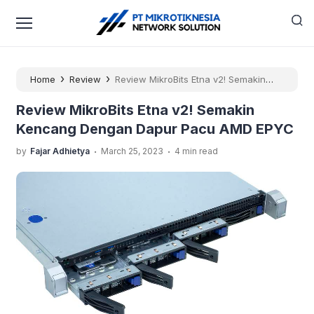
›
›
Home
Review
Review MikroBits Etna v2! Semakin
Kencang Dengan Dapur Pacu AMD EPYC
Review MikroBits Etna v2! Semakin
Kencang Dengan Dapur Pacu AMD EPYC
.
.
by
Fajar Adhietya
March 25, 2023
4 min read