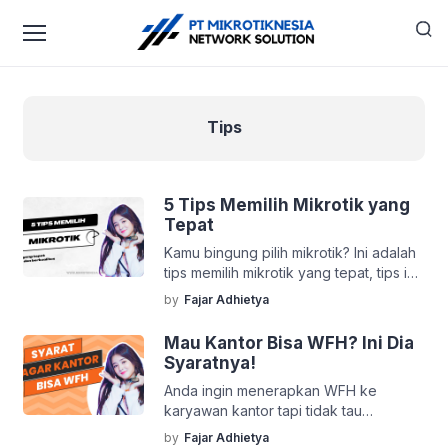
Tips
5 Tips Memilih Mikrotik yang
Tepat
Kamu bingung pilih mikrotik? Ini adalah
tips memilih mikrotik yang tepat, tips ini
bisa kamu gunakan saat membangun
by
Fajar Adhietya
jaringan rumah, kantor, sekolah,
kampus, hotel, toko, cafe, dan rt rw
Mau Kantor Bisa WFH? Ini Dia
net. Tidak usah mikrotik yang mahal,
Syaratnya!
kita cuma perlu mikrotik dengan
Anda ingin menerapkan WFH ke
spesifikasi hardwarenya cukup agar
karyawan kantor tapi tidak tau
hasilnya efektif dan efisien. 5 Tips
caranya? Ini lah cara mempersiapkan
Memilih Mikrotik yang Tepat! Jika […]
by
Fajar Adhietya