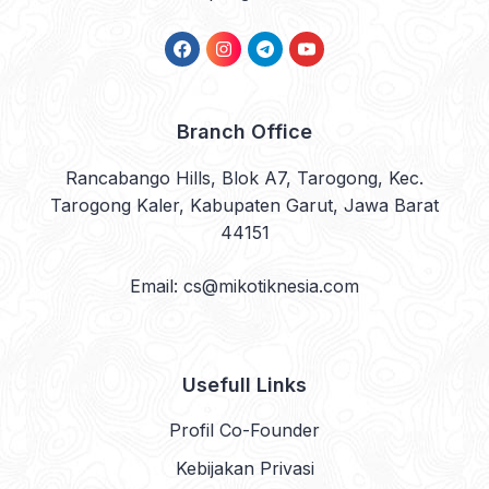
Facebook
Instagram
Telegram
YouTube
Branch Office
Rancabango Hills, Blok A7, Tarogong, Kec.
Tarogong Kaler, Kabupaten Garut, Jawa Barat
44151
Email: cs@mikotiknesia.com
Usefull Links
Profil Co-Founder
Kebijakan Privasi